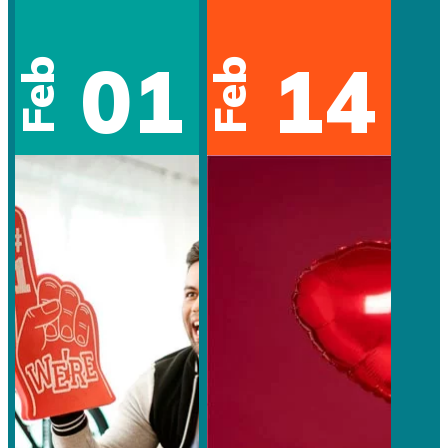
01
14
Feb
Feb