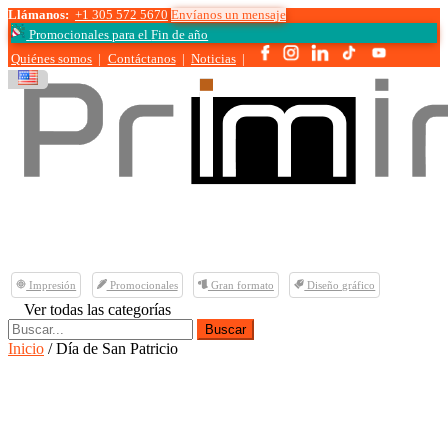
Llámanos:
+1 305 572 5670
Envíanos un mensaje
Promocionales para el
Fin de año
Quiénes somos
|
Contáctanos
|
Noticias
|
Impresión
Promocionales
Gran formato
Diseño gráfico
Ver todas las categorías
Buscar:
Inicio
/ Día de San Patricio