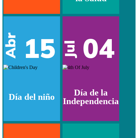
15
04
Abr
Jul
Día de la
Día del niño
Independencia