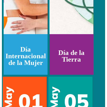
Día
Día de la
Internacional
Tierra
de la Mujer
May
May
01
05