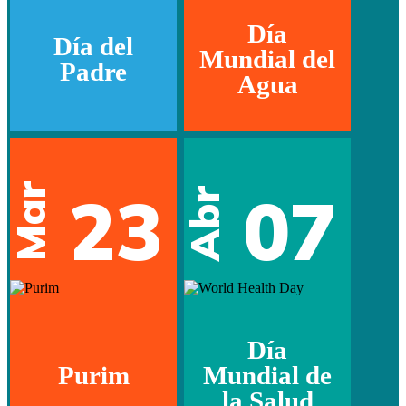
Día
Día del
Mundial del
Padre
Agua
Mar
23
07
Abr
Día
Purim
Mundial de
la Salud