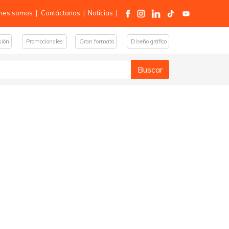
nes somos
|
Contáctanos
|
Noticias
|
sión
Promocionales
Gran formato
Diseño gráfico