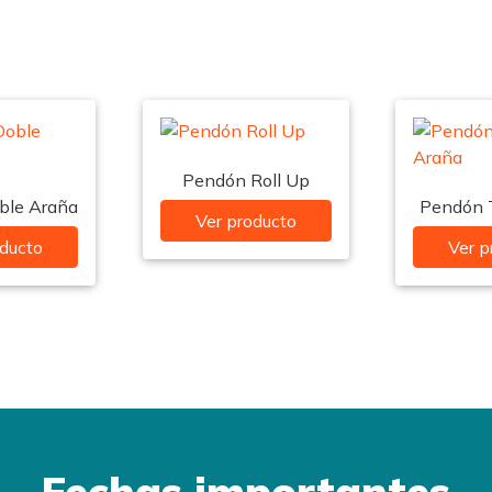
Pendón Roll Up
ble Araña
Pendón 
Ver producto
oducto
Ver p