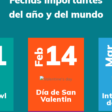
Fechas importantes
del año y del mundo
1
14
Ma
Feb
Día de San
wl
In
Valentin
d