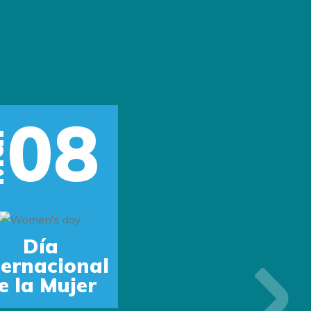
08
r
Día
ternacional
e la Mujer
Next