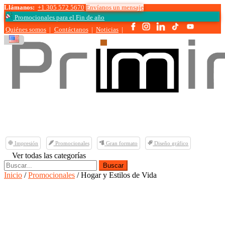
Llámanos:
+1 305 572 5670
Envíanos un mensaje
Promocionales para el
Fin de año
Quiénes somos
|
Contáctanos
|
Noticias
|
Impresión
Promocionales
Gran formato
Diseño gráfico
Ver todas las categorías
Buscar:
Inicio
/
Promocionales
/ Hogar y Estilos de Vida