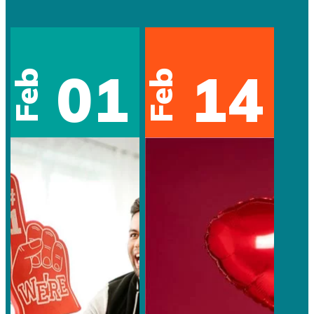
01
14
Feb
Feb