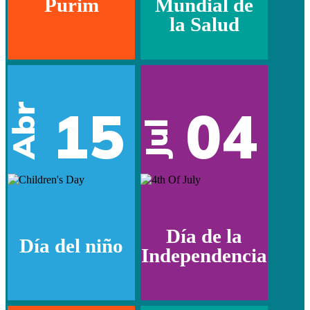
Purim
Mundial de
la Salud
15
04
Abr
Jul
Día de la
Día del niño
Independencia