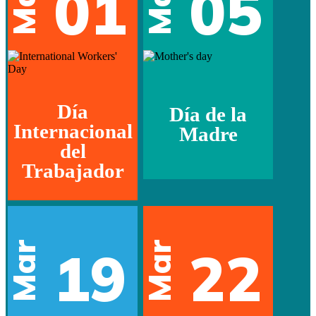
May
May
01
05
Día
Día de la
Internacional
Madre
del
Trabajador
Mar
Mar
19
22