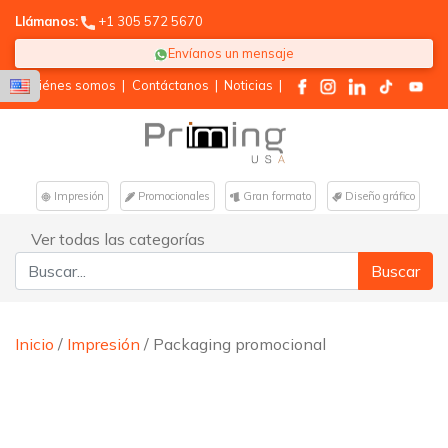
Llámanos:
+1 305 572 5670
Envíanos un mensaje
Quiénes somos
|
Contáctanos
|
Noticias
|
Impresión
Promocionales
Gran formato
Diseño gráfico
Ver todas las categorías
Buscar:
Inicio
/
Impresión
/ Packaging promocional