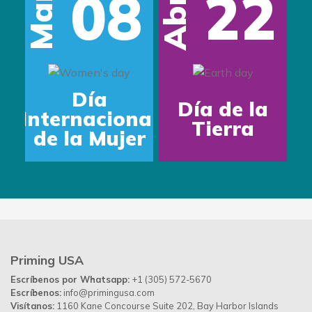
08
22
Mar
Abr
Día
Día de la
Internacional
Tierra
de la Mujer
Priming USA
Escríbenos por Whatsapp:
+1 (305) 572-5670
Escríbenos:
info@primingusa.com
Visítanos:
1160 Kane Concourse Suite 202, Bay Harbor Islands