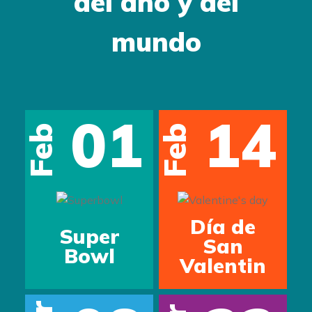
del año y del
mundo
01
14
Feb
Feb
s
Día de
Super
San
Bowl
Valentin