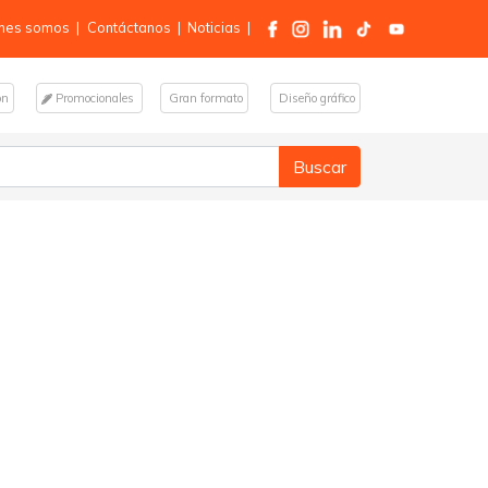
nes somos
|
Contáctanos
|
Noticias
|
ón
Promocionales
Gran formato
Diseño gráfico