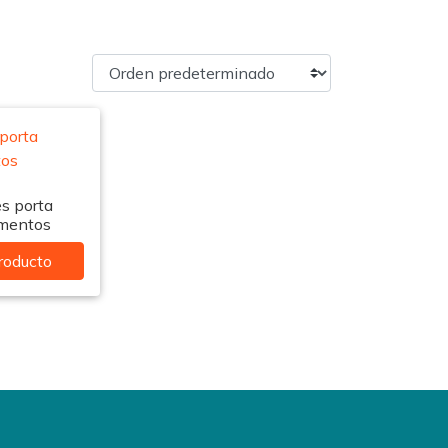
s porta
mentos
roducto