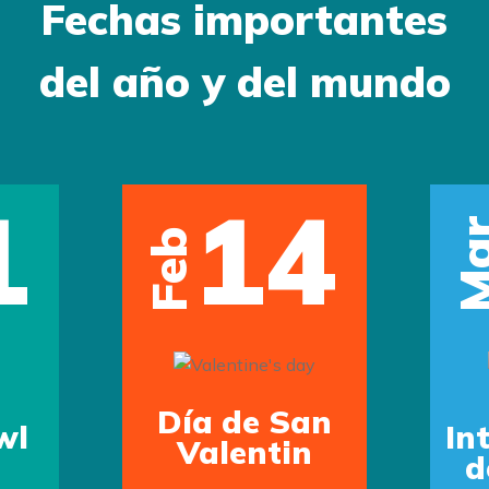
Fechas importantes
del año y del mundo
1
14
Ma
Feb
Día de San
wl
In
Valentin
d