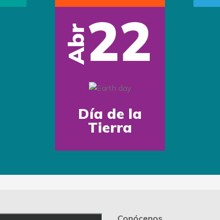
22
Abr
Día de la
Tierra
Conócenos