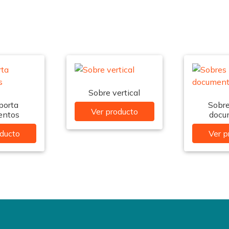
Sobre vertical
porta
Sobre
Ver producto
entos
docu
oducto
Ver p