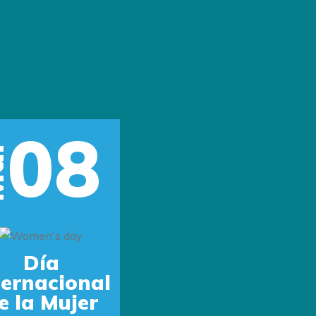
08
r
Next
Día
ternacional
e la Mujer