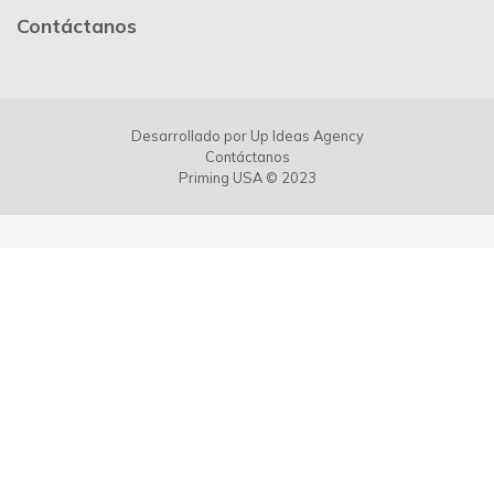
Contáctanos
Desarrollado por
Up Ideas Agency
Contáctanos
Priming USA © 2023