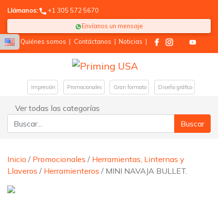
Llámanos:
+1 305 572 5670
Envíanos un mensaje
Quiénes somos
|
Contáctanos
|
Noticias
|
Impresión
Promocionales
Gran formato
Diseño gráfico
Ver todas las categorías
Buscar:
Inicio
/
Promocionales
/
Herramientas, Linternas y
Llaveros
/
Herramienteros
/ MINI NAVAJA BULLET.