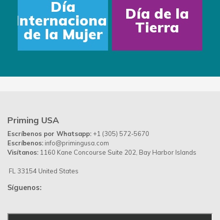
Día
Día de la
Internacional
Tierra
de la Mujer
Priming USA
Escríbenos por Whatsapp:
+1 (305) 572-5670
Escríbenos:
info@primingusa.com
Visítanos:
1160 Kane Concourse Suite 202, Bay Harbor Islands
FL 33154 United States
Síguenos: