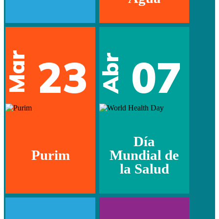
Mar
23
07
Abr
Día
Purim
Mundial de
la Salud