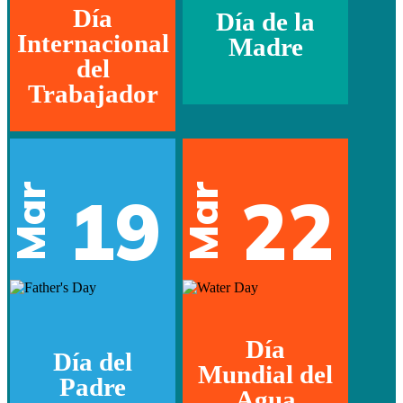
Día
Día de la
Internacional
Madre
del
Trabajador
Mar
Mar
19
22
Día
Día del
Mundial del
Padre
Agua