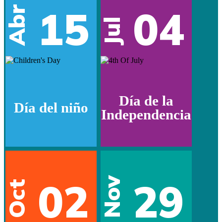
15
04
Abr
Jul
Día de la
Día del niño
Independencia
02
29
Nov
Oct