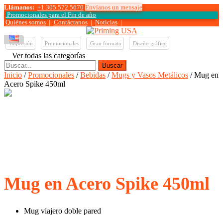
Llámanos:
+1 305 572 5670
Envíanos un mensaje
Promocionales para el
Fin de año
Quiénes somos
|
Contáctanos
|
Noticias
|
Impresión
Promocionales
Gran formato
Diseño gráfico
Ver todas las categorías
Buscar:
Inicio
/
Promocionales
/
Bebidas
/
Mugs y Vasos Metálicos
/ Mug en
Acero Spike 450ml
Mug en Acero Spike 450ml
Mug viajero doble pared