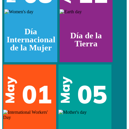
Día
Día de la
Internacional
Tierra
de la Mujer
May
May
01
05