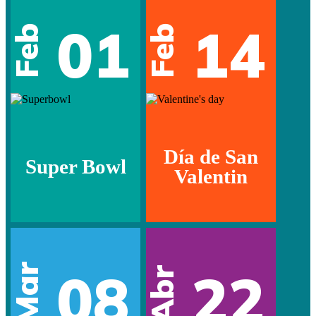
01
14
Feb
Feb
Día de San
Super Bowl
Valentin
Mar
08
22
Abr