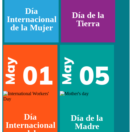
Día
Día de la
Internacional
Tierra
de la Mujer
May
May
01
05
Día
Día de la
Internacional
Madre