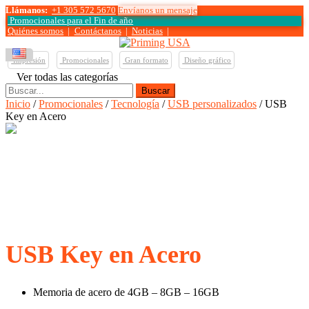
Llámanos:
+1 305 572 5670
Envíanos un mensaje
Promocionales para el
Fin de año
Quiénes somos
|
Contáctanos
|
Noticias
|
Impresión
Promocionales
Gran formato
Diseño gráfico
Ver todas las categorías
Buscar:
Inicio
/
Promocionales
/
Tecnología
/
USB personalizados
/ USB
Key en Acero
USB Key en Acero
Memoria de acero de 4GB – 8GB – 16GB