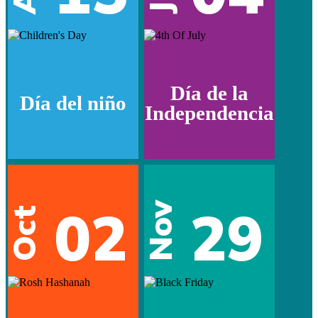
Día de la
Día del niño
Independencia
02
29
Nov
Oct