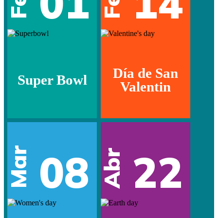
01
14
Día de San
Super Bowl
Valentin
Mar
08
22
Abr