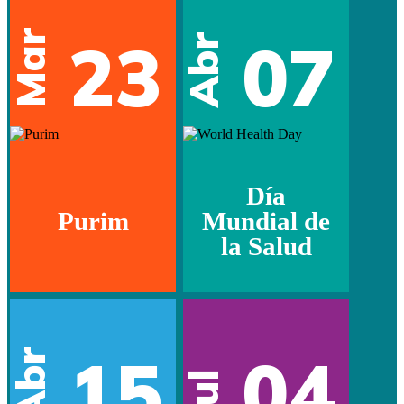
Mar
23
07
Abr
Día
Purim
Mundial de
la Salud
15
04
Abr
Jul