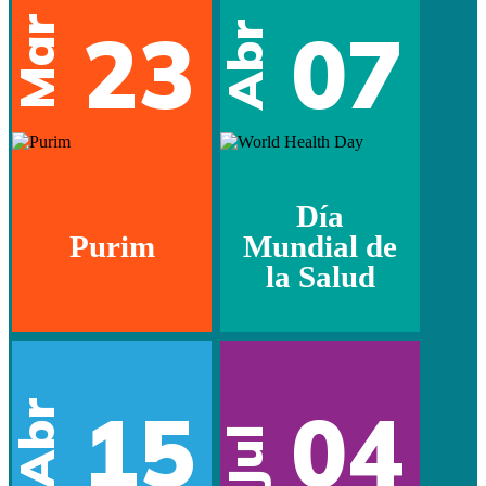
Mar
23
07
Abr
Día
Purim
Mundial de
la Salud
15
04
Abr
Jul