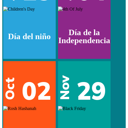
Día de la
Día del niño
Independencia
02
29
Nov
Oct