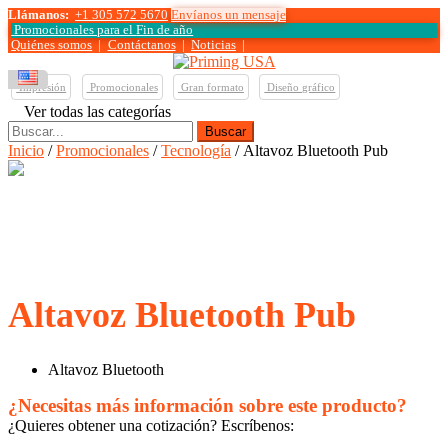
Llámanos:
+1 305 572 5670
Envíanos un mensaje
Promocionales para el
Fin de año
Quiénes somos
|
Contáctanos
|
Noticias
|
Impresión
Promocionales
Gran formato
Diseño gráfico
Ver todas las categorías
Buscar:
Inicio
/
Promocionales
/
Tecnología
/ Altavoz Bluetooth Pub
Altavoz Bluetooth Pub
Altavoz Bluetooth
¿Necesitas más información sobre este producto?
¿Quieres obtener una cotización? Escríbenos: