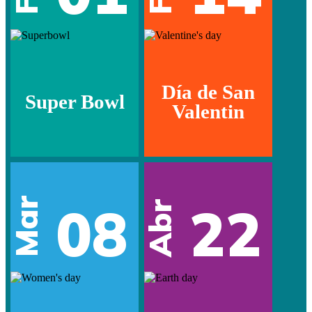
Día de San
Super Bowl
Valentin
Mar
08
22
Abr