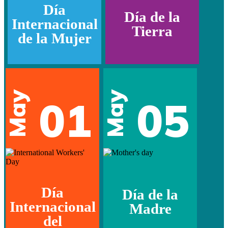
Día
Día de la
Internacional
Tierra
de la Mujer
May
May
01
05
Día
Día de la
Internacional
Madre
del