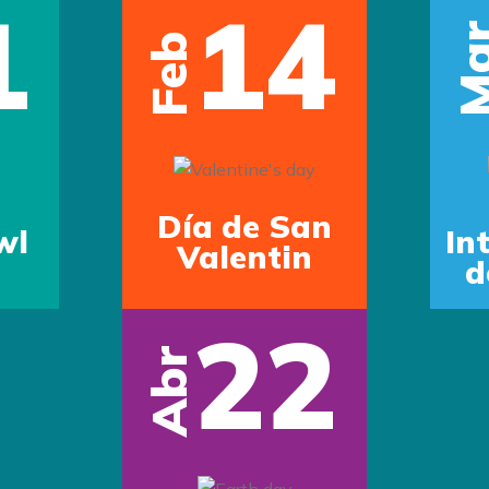
1
14
Ma
Feb
Día de San
wl
In
Valentin
d
22
Abr