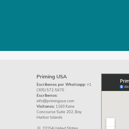
Priming USA
Escríbenos por Whatsapp:
+1
(305) 572-5670
Escríbenos:
info@primingusa.com
Visítanos:
1160 Kane
Concourse Suite 202, Bay
Harbor Islands
FL 33154 United States