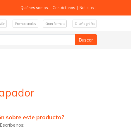
Quiénes somos
|
Contáctanos
|
Noticias
|
sión
Promocionales
Gran formato
Diseño gráfico
tapador
ón sobre este producto?
 Escríbenos: