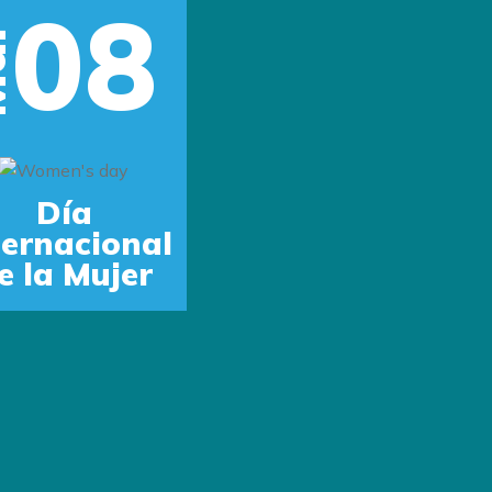
08
r
Next
Día
ternacional
e la Mujer