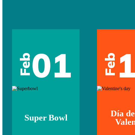
01
Feb
Feb
Día de
Super Bowl
Valen