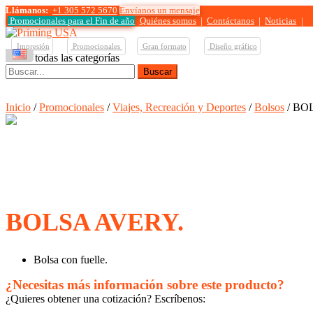
Llámanos:
+1 305 572 5670
Envíanos un mensaje
Promocionales para el
Fin de año
Quiénes somos
|
Contáctanos
|
Noticias
|
Impresión
Promocionales
Gran formato
Diseño gráfico
Ver todas las categorías
Buscar:
Inicio
/
Promocionales
/
Viajes, Recreación y Deportes
/
Bolsos
/ BO
BOLSA AVERY.
Bolsa con fuelle.
¿Necesitas más información sobre este producto?
¿Quieres obtener una cotización? Escríbenos: