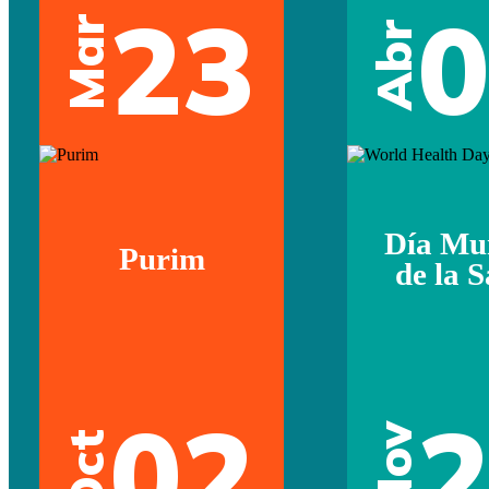
23
Mar
Abr
Día Mu
Purim
de la 
02
Nov
Oct