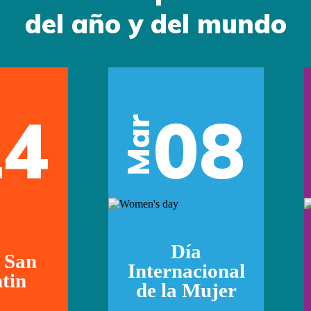
del año y del mundo
14
08
Mar
Día
 San
Internacional
tin
de la Mujer