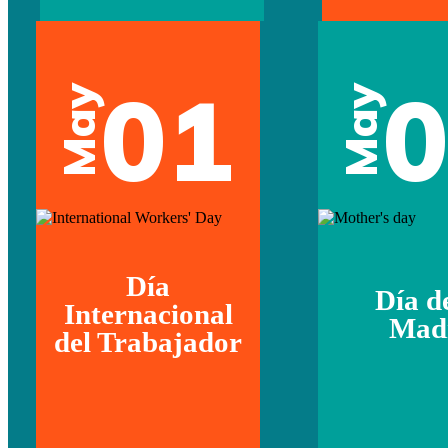
01
May
May
Día
Día d
Internacional
Mad
del Trabajador