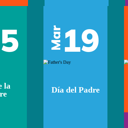
05
19
Mar
e la
Día del Padre
re