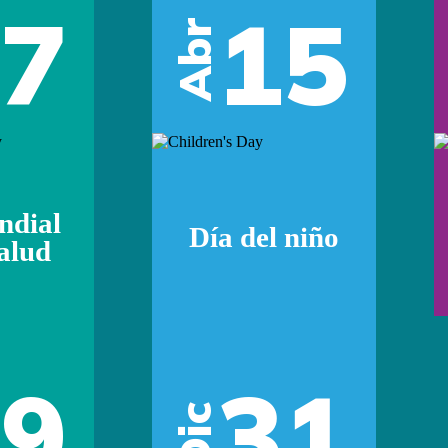
07
15
Abr
ndial
Día del niño
Salud
29
31
Dic