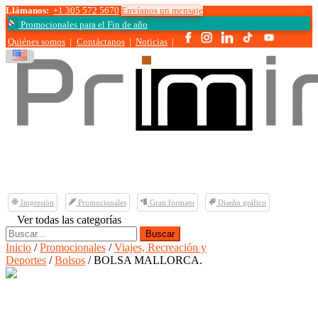
Llámanos:
+1 305 572 5670
Envíanos un mensaje
Promocionales para el
Fin de año
Quiénes somos
|
Contáctanos
|
Noticias
|
Impresión
Promocionales
Gran formato
Diseño gráfico
Ver todas las categorías
Buscar:
Inicio
/
Promocionales
/
Viajes, Recreación y
Deportes
/
Bolsos
/ BOLSA MALLORCA.