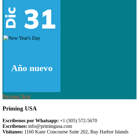
31
Dic
Año nuevo
Previous
Next
Priming USA
Escríbenos por Whatsapp:
+1 (305) 572-5670
Escríbenos:
info@primingusa.com
Visítanos:
1160 Kane Concourse Suite 202, Bay Harbor Islands