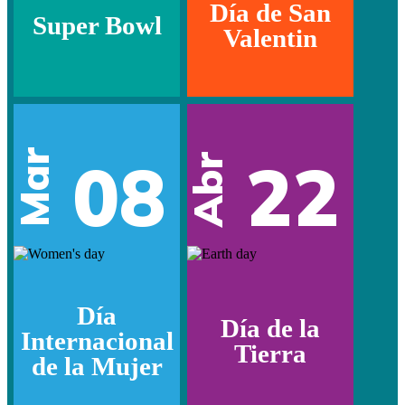
Día de San
Super Bowl
Valentin
Mar
08
22
Abr
Día
Día de la
Internacional
Tierra
de la Mujer