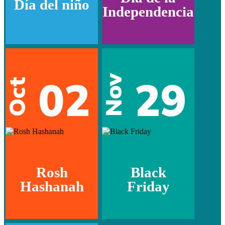
Día del niño
Independencia
02
29
Nov
Oct
Rosh
Black
Hashanah
Friday