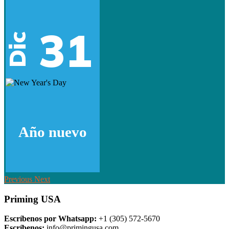
31
Dic
Año nuevo
Previous
Next
Priming USA
Escríbenos por Whatsapp:
+1 (305) 572-5670
Escríbenos:
info@primingusa.com