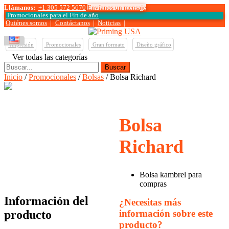
Llámanos:
+1 305 572 5670
Envíanos un mensaje
Promocionales para el
Fin de año
Quiénes somos
|
Contáctanos
|
Noticias
|
Impresión
Promocionales
Gran formato
Diseño gráfico
Ver todas las categorías
Buscar:
Inicio
/
Promocionales
/
Bolsas
/ Bolsa Richard
Bolsa
Richard
Bolsa kambrel para
compras
Información del
¿Necesitas más
información sobre este
producto
producto?