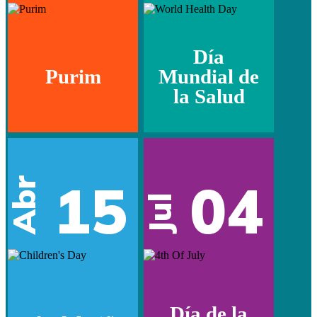
Día
Purim
Mundial de
la Salud
15
04
Abr
Jul
Día de la