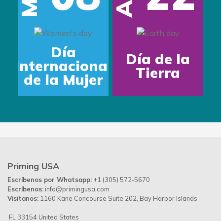
Día
Día de la
Internacional
Tierra
de la Mujer
Priming USA
Escríbenos por Whatsapp:
+1 (305) 572-5670
Escríbenos:
info@primingusa.com
Visítanos:
1160 Kane Concourse Suite 202, Bay Harbor Islands
FL 33154 United States