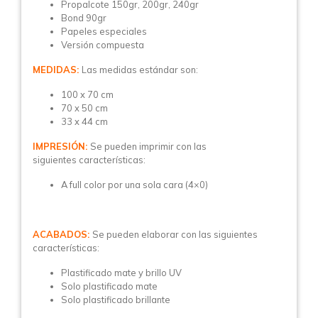
Propalcote 150gr, 200gr, 240gr
Bond 90gr
Papeles especiales
Versión compuesta
MEDIDAS:
Las medidas estándar son:
100 x 70 cm
70 x 50 cm
33 x 44 cm
IMPRESIÓN:
Se pueden imprimir con las
siguientes características:
A full color por una sola cara (4×0)
ACABADOS:
Se pueden elaborar con las siguientes
características:
Plastificado mate y brillo UV
Solo plastificado mate
Solo plastificado brillante