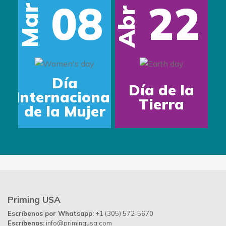
08
22
Mar
Abr
Día
Día de la
Internacional
Tierra
de la Mujer
Priming USA
Escríbenos por Whatsapp:
+1 (305) 572-5670
Escríbenos:
info@primingusa.com