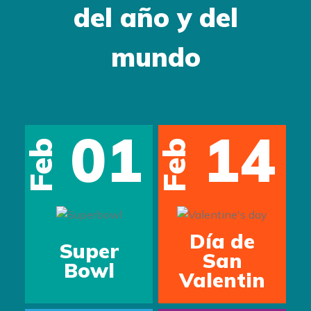
del año y del
mundo
01
14
Feb
Feb
s
Día de
Super
San
Bowl
Valentin