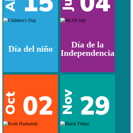
15
04
Jul
Día de la
Día del niño
Independencia
02
29
Nov
Oct