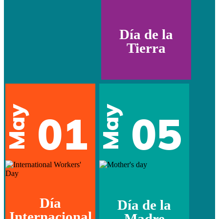
Día de la
Tierra
May
May
01
05
Día
Día de la
Internacional
Madre