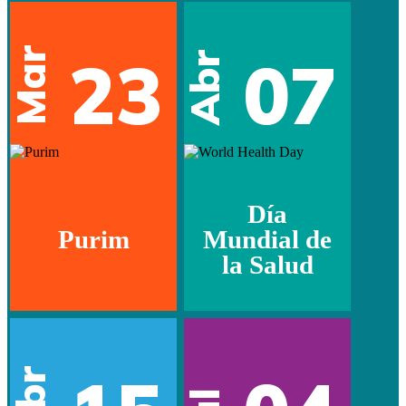
Mar
23
07
Abr
Día
Purim
Mundial de
la Salud
Abr