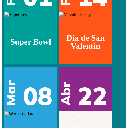
Día de San
Super Bowl
Valentin
Mar
08
22
Abr