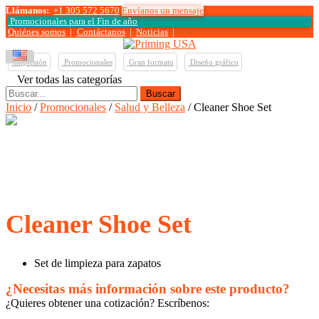
Llámanos:
+1 305 572 5670
Envíanos un mensaje
Promocionales para el
Fin de año
Quiénes somos
|
Contáctanos
|
Noticias
|
Impresión
Promocionales
Gran formato
Diseño gráfico
Ver todas las categorías
Buscar:
Inicio
/
Promocionales
/
Salud y Belleza
/ Cleaner Shoe Set
Cleaner Shoe Set
Set de limpieza para zapatos
¿Necesitas más información sobre este producto?
¿Quieres obtener una cotización? Escríbenos: