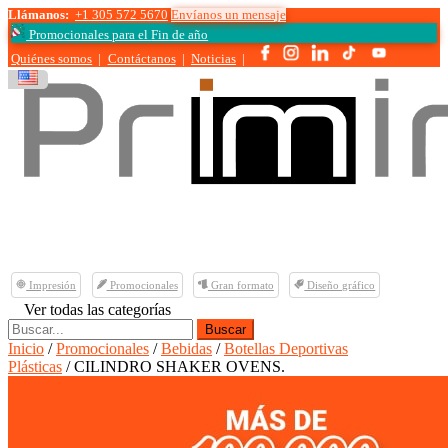
Llámanos:
+1 305 572 5670
Envíanos un mensaje
Promocionales para el
Fin de año
Quiénes somos
|
Contáctanos
|
Noticias
|
Impresión
Promocionales
Gran formato
Diseño gráfico
Ver todas las categorías
Buscar:
Inicio
/
Promocionales
/
Bebidas
/
Botellas Deportivas
Plásticas
/ CILINDRO SHAKER OVENS.