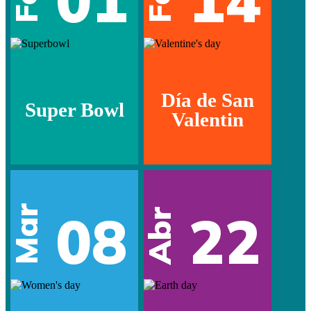
Día de San
Super Bowl
Valentin
Mar
08
22
Abr