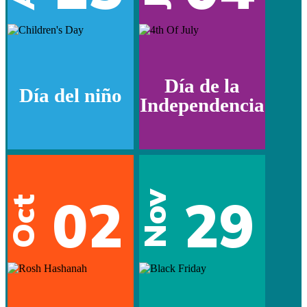
Día de la
Día del niño
Independencia
02
29
Nov
Oct