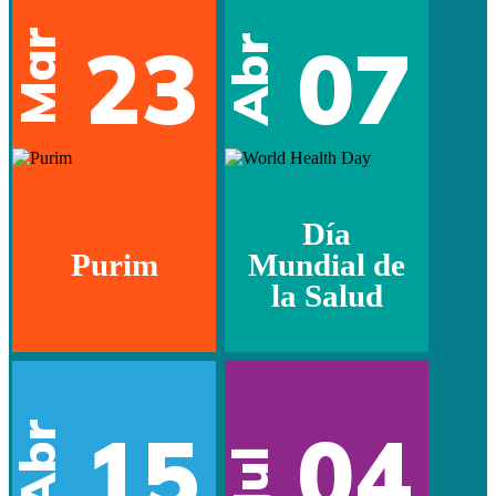
Mar
23
07
Abr
Día
Purim
Mundial de
la Salud
15
04
Abr
Jul