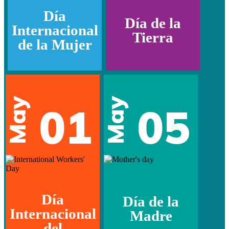
Día
Día de la
Internacional
Tierra
de la Mujer
May
May
01
05
Día
Día de la
Internacional
Madre
del