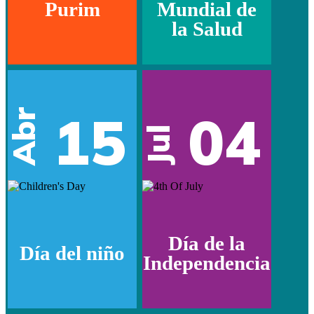
Purim
Mundial de
la Salud
15
04
Abr
Jul
Día de la
Día del niño
Independencia