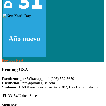
31
Dic
Año nuevo
Previous
Next
Priming USA
Escríbenos por Whatsapp:
+1 (305) 572-5670
Escríbenos:
info@primingusa.com
Visítanos:
1160 Kane Concourse Suite 202, Bay Harbor Islands
FL 33154 United States
Síguenos: