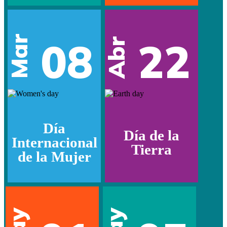
Mar
08
22
Abr
Día
Día de la
Internacional
Tierra
de la Mujer