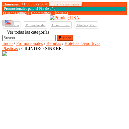
Llámanos:
+1 305 572 5670
Envíanos un mensaje
Promocionales para el
Fin de año
Quiénes somos
|
Contáctanos
|
Noticias
|
Impresión
Promocionales
Gran formato
Diseño gráfico
Ver todas las categorías
Buscar:
Inicio
/
Promocionales
/
Bebidas
/
Botellas Deportivas
Plásticas
/ CILINDRO SINKER.