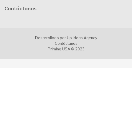
Contáctanos
Desarrollado por
Up Ideas Agency
Contáctanos
Priming USA © 2023