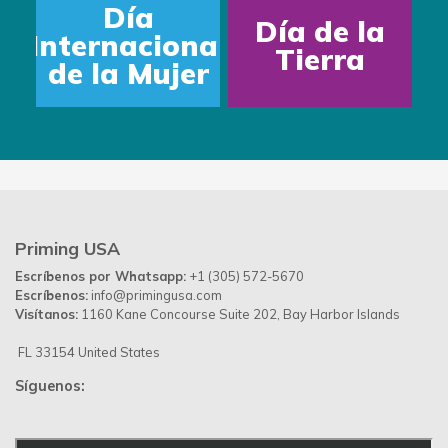
Día
Día de la
Internacional
Tierra
de la Mujer
Priming USA
Escríbenos por Whatsapp:
+1 (305) 572-5670
Escríbenos:
info@primingusa.com
Visítanos:
1160 Kane Concourse Suite 202, Bay Harbor Islands
FL 33154 United States
Síguenos: