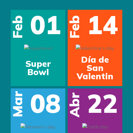
01
14
Feb
Feb
s
Día de
Super
San
Bowl
Valentin
08
22
Mar
Abr