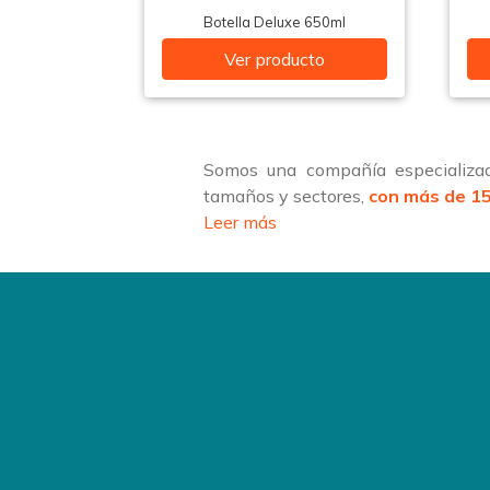
Botella Deluxe 650ml
Ver producto
Somos una compañía especializad
tamaños y sectores,
con más de 15
Leer más