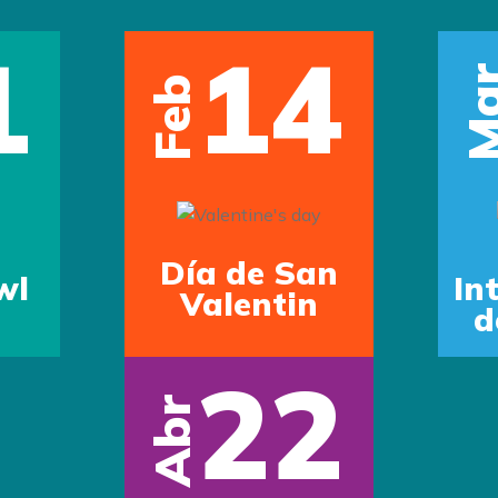
1
14
Ma
Feb
Día de San
wl
In
Valentin
d
22
Abr