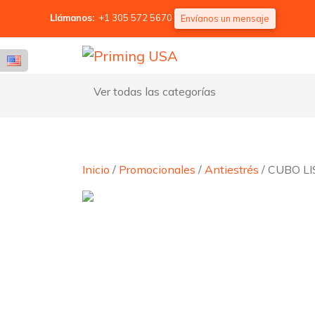
Llámanos:
+1 305 572 5670
Envíanos un mensaje
Ver todas las categorías
Inicio
/
Promocionales
/
Antiestrés
/ CUBO LI