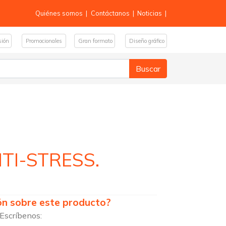
Quiénes somos
|
Contáctanos
|
Noticias
|
sión
Promocionales
Gran formato
Diseño gráfico
TI-STRESS.
ón sobre este producto?
 Escríbenos: