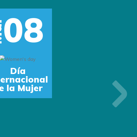
08
r
Día
ternacional
e la Mujer
Next