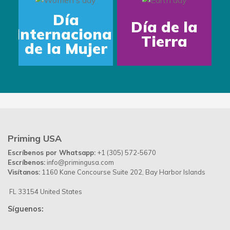
Día
Día de la
Internacional
Tierra
de la Mujer
Priming USA
Escríbenos por Whatsapp:
+1 (305) 572-5670
Escríbenos:
info@primingusa.com
Visítanos:
1160 Kane Concourse Suite 202, Bay Harbor Islands
FL 33154 United States
Síguenos: