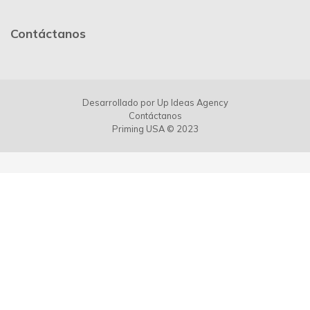
Contáctanos
Desarrollado por
Up Ideas Agency
Contáctanos
Priming USA © 2023