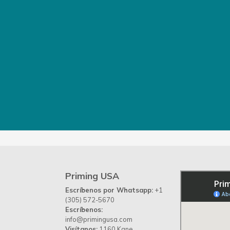
Priming USA
Escríbenos por Whatsapp:
+1
(305) 572-5670
Escríbenos:
info@primingusa.com
Visítanos:
1160 Kane