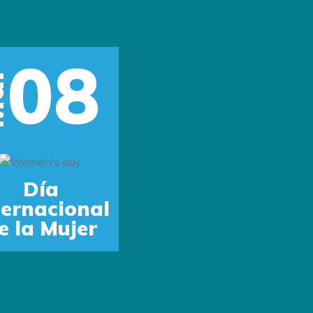
08
r
Next
Día
ternacional
e la Mujer