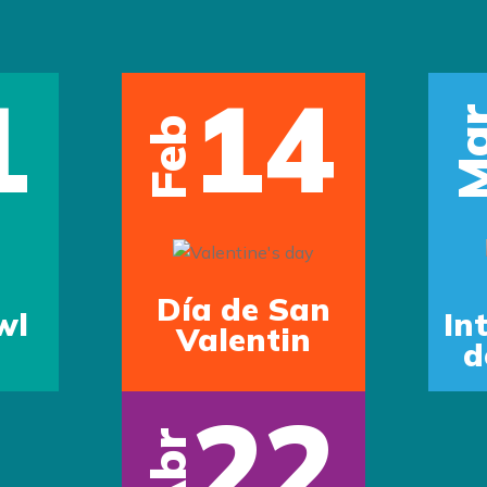
1
14
Ma
Feb
Día de San
wl
In
Valentin
d
22
Abr