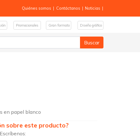
Quiénes somos
|
Contáctanos
|
Noticias
|
sión
Promocionales
Gran formato
Diseño gráfico
as en papel blanco
ón sobre este producto?
 Escríbenos: