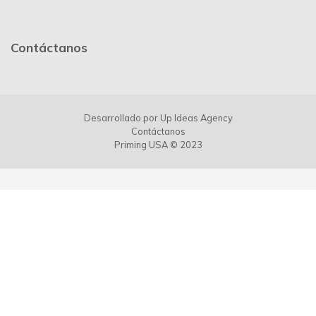
Contáctanos
Desarrollado por
Up Ideas Agency
Contáctanos
Priming USA © 2023