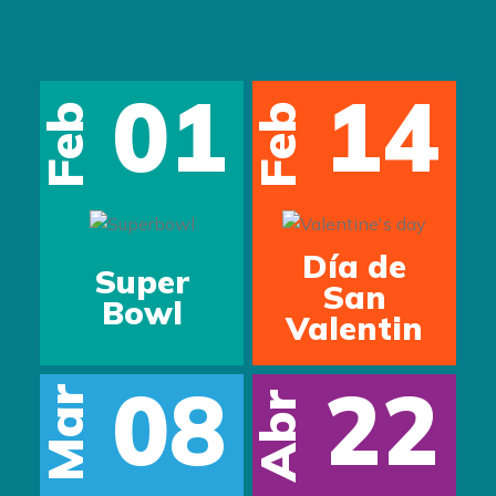
01
14
Feb
Feb
s
Día de
Super
San
Bowl
Valentin
08
22
Mar
Abr