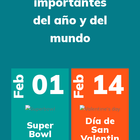
importantes
del año y del
mundo
01
14
Feb
Feb
s
Día de
Super
San
Bowl
Valentin