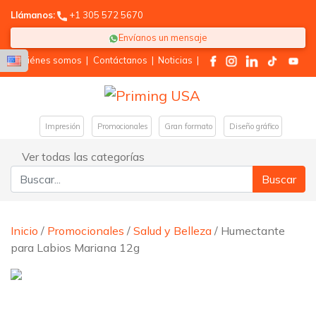
Llámanos:
+1 305 572 5670
Envíanos un mensaje
Quiénes somos
|
Contáctanos
|
Noticias
|
Impresión
Promocionales
Gran formato
Diseño gráfico
Ver todas las categorías
Buscar:
Inicio
/
Promocionales
/
Salud y Belleza
/ Humectante
para Labios Mariana 12g