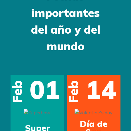
importantes
del año y del
mundo
01
14
Feb
Feb
s
Día de
Super