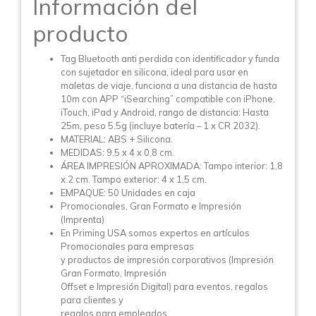
Información del
producto
Tag Bluetooth anti perdida con identificador y funda
con sujetador en silicona, ideal para usar en
maletas de viaje, funciona a una distancia de hasta
10m con APP “iSearching” compatible con iPhone,
iTouch, iPad y Android, rango de distancia: Hasta
25m, peso 5.5g (incluye batería – 1 x CR 2032).
MATERIAL: ABS + Silicona.
MEDIDAS: 9,5 x 4 x 0,8 cm.
ÁREA IMPRESIÓN APROXIMADA: Tampo interior: 1,8
x 2 cm. Tampo exterior: 4 x 1,5 cm.
EMPAQUE: 50 Unidades en caja
Promocionales, Gran Formato e Impresión
(Imprenta)
En Priming USA somos expertos en artículos
Promocionales para empresas
y productos de impresión corporativos (Impresión
Gran Formato, Impresión
Offset e Impresión Digital) para eventos, regalos
para clientes y
regalos para empleados.