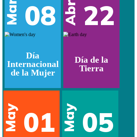
Mar
08
22
Abr
Día
Día de la
Internacional
Tierra
de la Mujer
May
May
01
05