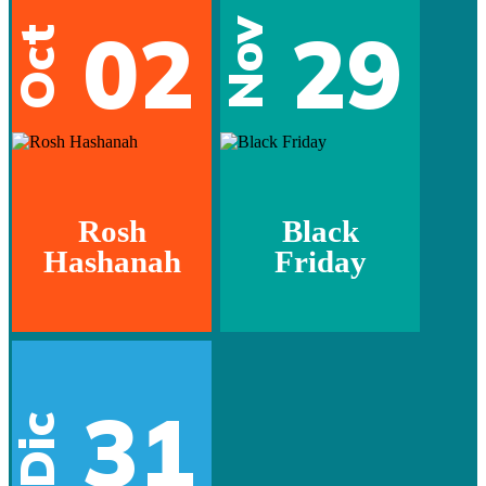
02
29
Nov
Oct
Rosh
Black
Hashanah
Friday
31
Dic