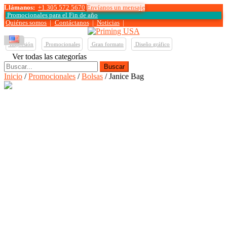
Llámanos:
+1 305 572 5670
Envíanos un mensaje
Promocionales para el
Fin de año
Quiénes somos
|
Contáctanos
|
Noticias
|
Impresión
Promocionales
Gran formato
Diseño gráfico
Ver todas las categorías
Buscar:
Inicio
/
Promocionales
/
Bolsas
/ Janice Bag