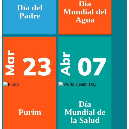
Día
Día del
Mundial del
Padre
Agua
Mar
23
07
Abr
Día
Purim
Mundial de
la Salud