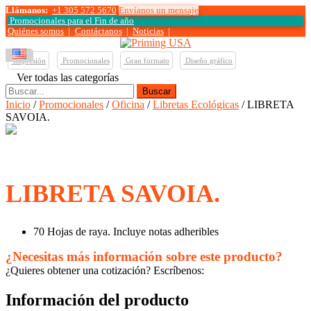
Llámanos:
+1 305 572 5670
Envíanos un mensaje
Promocionales para el
Fin de año
Quiénes somos
|
Contáctanos
|
Noticias
|
Impresión
Promocionales
Gran formato
Diseño gráfico
Ver todas las categorías
Buscar:
Inicio
/
Promocionales
/
Oficina
/
Libretas Ecológicas
/ LIBRETA
SAVOIA.
LIBRETA SAVOIA.
70 Hojas de raya. Incluye notas adheribles
¿Necesitas más información sobre este producto?
¿Quieres obtener una cotización? Escríbenos:
Información del producto