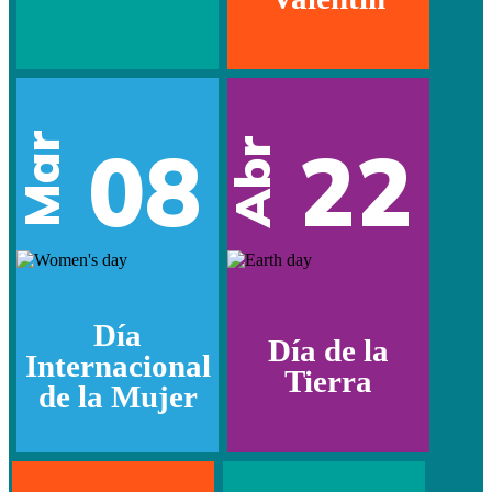
Mar
08
22
Abr
Día
Día de la
Internacional
Tierra
de la Mujer