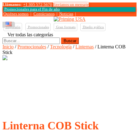
Llámanos:
+1 305 572 5670
Envíanos un mensaje
Promocionales para el
Fin de año
Quiénes somos
|
Contáctanos
|
Noticias
|
Impresión
Promocionales
Gran formato
Diseño gráfico
Ver todas las categorías
Buscar:
Inicio
/
Promocionales
/
Tecnología
/
Linternas
/ Linterna COB
Stick
Linterna COB Stick