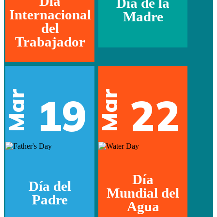
Día
Día de la
Internacional
Madre
del
Trabajador
Mar
Mar
19
22
Día
Día del
Mundial del
Padre
Agua