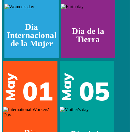
Día
Día de la
Internacional
Tierra
de la Mujer
May
May
01
05