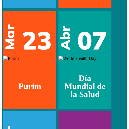
Mar
23
07
Abr
Día
Purim
Mundial de
la Salud