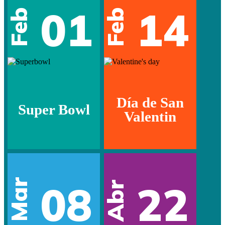
01
14
Feb
Feb
Día de San
Super Bowl
Valentin
Mar
08
22
Abr