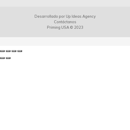
Desarrollado por
Up Ideas Agency
Contáctanos
Priming USA © 2023