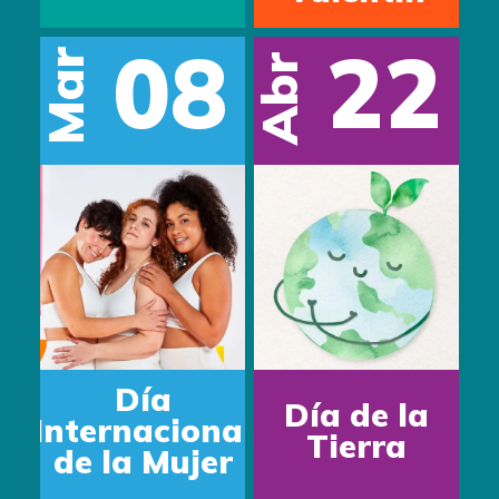
08
22
Mar
Abr
Día
Día de la
Internacional
Tierra
de la Mujer