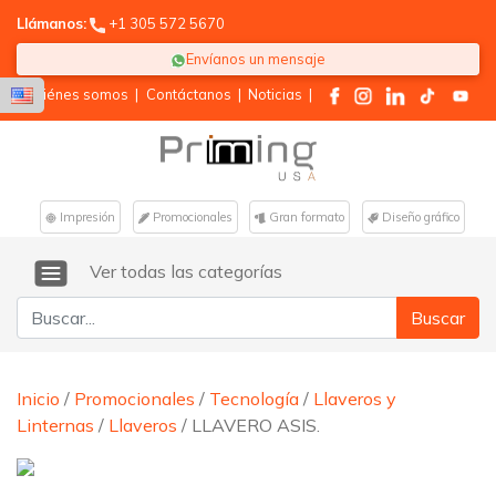
Llámanos:
+1 305 572 5670
Envíanos un mensaje
Quiénes somos
|
Contáctanos
|
Noticias
|
Impresión
Promocionales
Gran formato
Diseño gráfico
Ver todas las categorías
Buscar:
Inicio
/
Promocionales
/
Tecnología
/
Llaveros y
Linternas
/
Llaveros
/ LLAVERO ASIS.