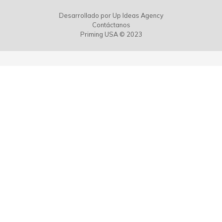
Desarrollado por
Up Ideas Agency
Contáctanos
Priming USA © 2023