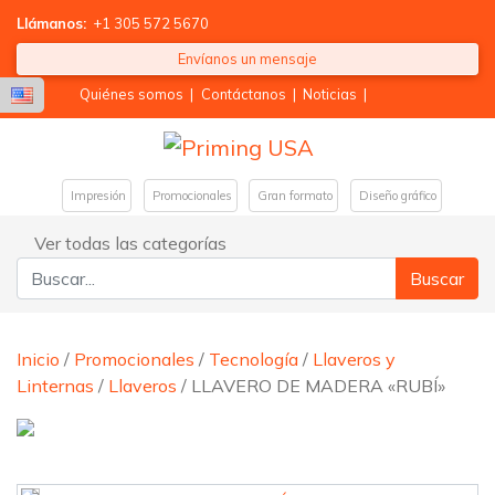
Llámanos:
+1 305 572 5670
Envíanos un mensaje
Quiénes somos
|
Contáctanos
|
Noticias
|
Impresión
Promocionales
Gran formato
Diseño gráfico
Ver todas las categorías
Buscar:
Inicio
/
Promocionales
/
Tecnología
/
Llaveros y
Linternas
/
Llaveros
/ LLAVERO DE MADERA «RUBÍ»