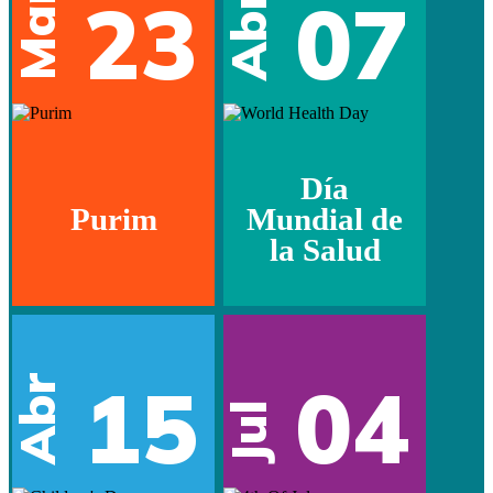
Mar
23
07
Abr
Día
Purim
Mundial de
la Salud
15
04
Abr
Jul