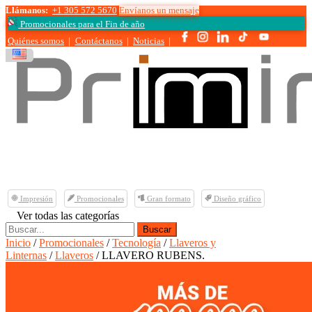
Llámanos:
+1 305 572 5670
Envíanos un mensaje
Promocionales para el
Fin de año
Quiénes somos
|
Contáctanos
|
Noticias
|
Impresión
Promocionales
Gran formato
Diseño gráfico
Ver todas las categorías
Buscar:
Inicio
/
Promocionales
/
Tecnología
/
Llaveros y
Linternas
/
Llaveros
/ LLAVERO RUBENS.