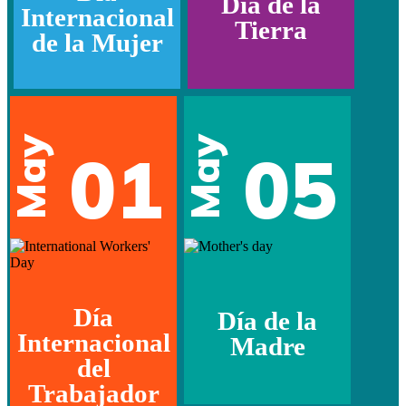
Día de la
Internacional
Tierra
de la Mujer
May
May
01
05
Día
Día de la
Internacional
Madre
del
Trabajador