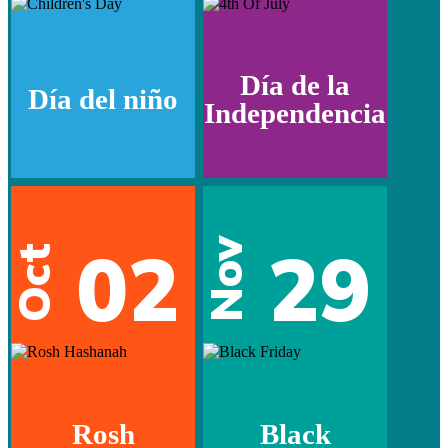
Día de la
Día del niño
Independencia
02
29
Nov
Oct
Rosh
Black