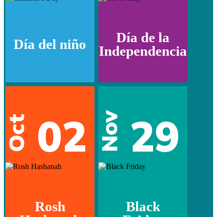
Día de la
Día del niño
Independencia
02
29
Nov
Oct
Rosh
Black