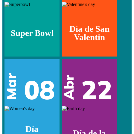
Día de San
Super Bowl
Valentin
Mar
08
22
Abr
Día
Día de la