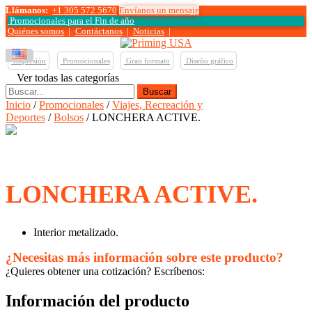
Llámanos:
+1 305 572 5670
Envíanos un mensaje
Promocionales para el
Fin de año
Quiénes somos
|
Contáctanos
|
Noticias
|
Impresión
Promocionales
Gran formato
Diseño gráfico
Ver todas las categorías
Buscar:
Inicio
/
Promocionales
/
Viajes, Recreación y
Deportes
/
Bolsos
/ LONCHERA ACTIVE.
LONCHERA ACTIVE.
Interior metalizado.
¿Necesitas más información sobre este producto?
¿Quieres obtener una cotización? Escríbenos:
Información del producto