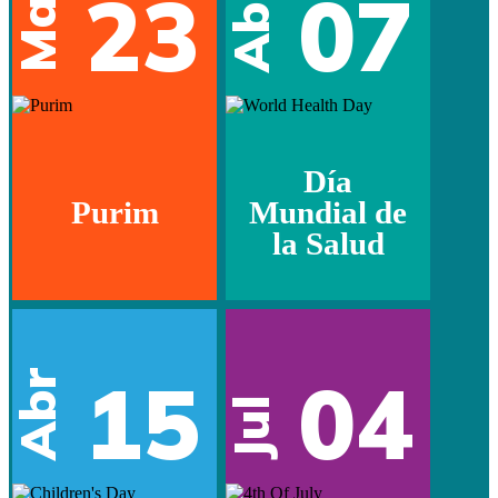
Mar
23
07
Abr
Día
Purim
Mundial de
la Salud
15
04
Abr
Jul