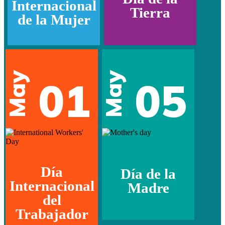
Internacional
Tierra
de la Mujer
May
May
01
05
Día
Día de la
Internacional
Madre
del
Trabajador