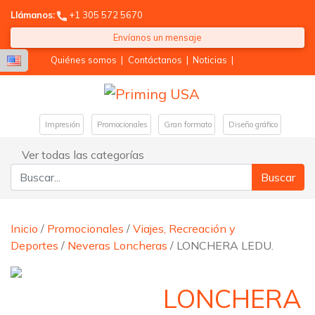
Llámanos:
+1 305 572 5670
Envíanos un mensaje
Quiénes somos
|
Contáctanos
|
Noticias
|
Impresión
Promocionales
Gran formato
Diseño gráfico
Ver todas las categorías
Buscar:
Inicio
/
Promocionales
/
Viajes, Recreación y
Deportes
/
Neveras Loncheras
/ LONCHERA LEDU.
LONCHERA