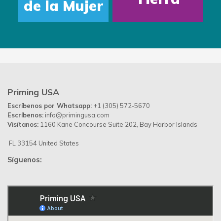
de la Mujer
Priming USA
Escríbenos por Whatsapp:
+1 (305) 572-5670
Escríbenos:
info@primingusa.com
Visítanos:
1160 Kane Concourse Suite 202, Bay Harbor Islands
FL 33154 United States
Síguenos: