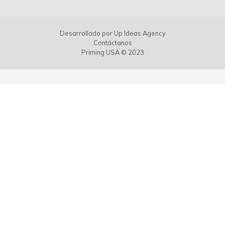
Desarrollado por
Up Ideas Agency
Contáctanos
Priming USA © 2023