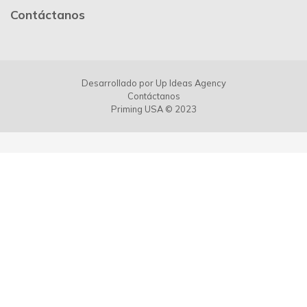
Contáctanos
Desarrollado por
Up Ideas Agency
Contáctanos
Priming USA © 2023