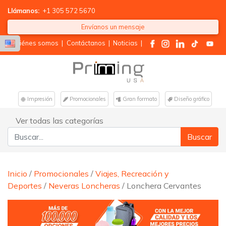
Llámanos:
+1 305 572 5670
Envíanos un mensaje
Quiénes somos
|
Contáctanos
|
Noticias
|
Impresión
Promocionales
Gran formato
Diseño gráfico
Ver todas las categorías
Buscar:
Inicio
/
Promocionales
/
Viajes, Recreación y
Deportes
/
Neveras Loncheras
/ Lonchera Cervantes