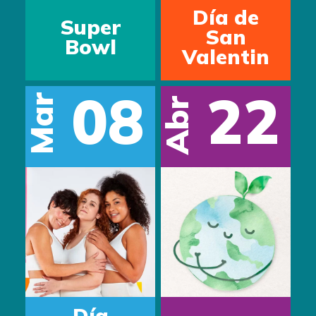
Día de
Super
Inte
San
Bowl
Valentin
Tra
08
22
ar
Abr
Mar
Día