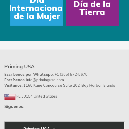
Día de la
ternacional
D
Tierra
e la Mujer
Priming USA
Escríbenos por Whatsapp:
+1 (305) 572-5670
Escríbenos:
info@primingusa.com
Visítanos:
1160 Kane Concourse Suite 202, Bay Harbor Islands
FL 33154 United States
Síguenos: