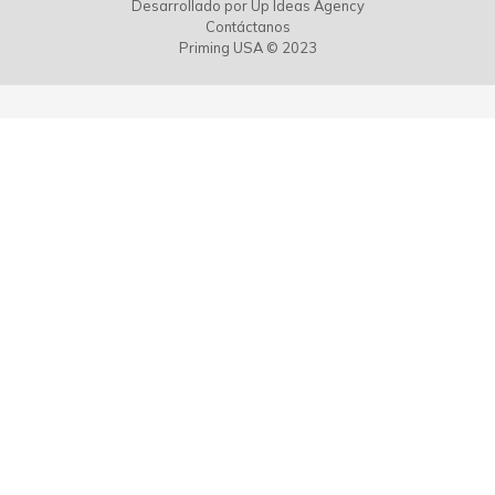
Desarrollado por
Up Ideas Agency
Contáctanos
Priming USA © 2023