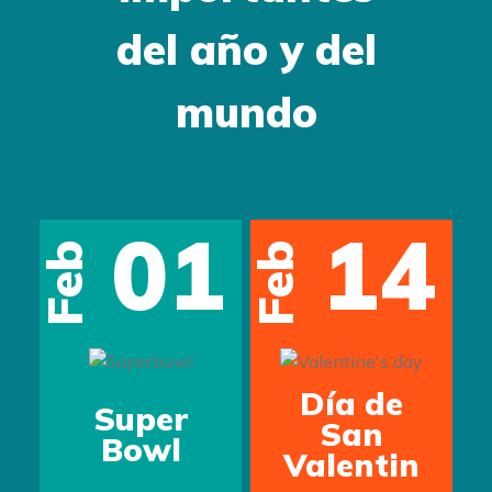
del año y del
mundo
01
14
Feb
Feb
Día de
Super
s
San
Bowl
Valentin