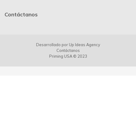
Contáctanos
Desarrollado por
Up Ideas Agency
Contáctanos
Priming USA © 2023