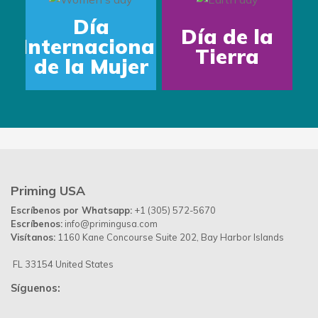
Día
Día de la
Internacional
Tierra
de la Mujer
Priming USA
Escríbenos por Whatsapp:
+1 (305) 572-5670
Escríbenos:
info@primingusa.com
Visítanos:
1160 Kane Concourse Suite 202, Bay Harbor Islands
FL 33154 United States
Síguenos: