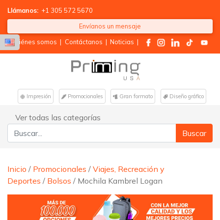
Llámanos:
+1 305 572 5670
Envíanos un mensaje
Quiénes somos
|
Contáctanos
|
Noticias
|
Impresión
Promocionales
Gran formato
Diseño gráfico
Ver todas las categorías
Buscar:
Inicio
/
Promocionales
/
Viajes, Recreación y
Deportes
/
Bolsos
/ Mochila Kambrel Logan