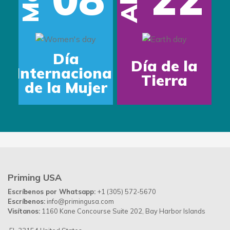
Abr
Día
Día de la
Internacional
Tierra
de la Mujer
Priming USA
Escríbenos por Whatsapp:
+1 (305) 572-5670
Escríbenos:
info@primingusa.com
Visítanos:
1160 Kane Concourse Suite 202, Bay Harbor Islands