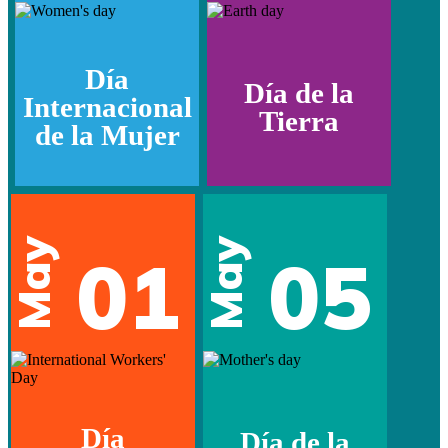
Día
Día de la
Internacional
Tierra
de la Mujer
May
May
01
05
Día
Día de la