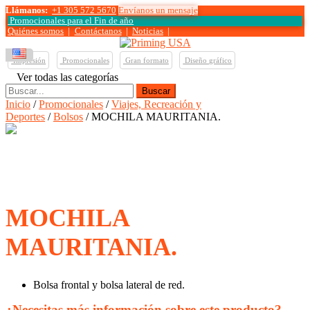
Llámanos:
+1 305 572 5670
Envíanos un mensaje
Promocionales para el
Fin de año
Quiénes somos
|
Contáctanos
|
Noticias
|
Impresión
Promocionales
Gran formato
Diseño gráfico
Ver todas las categorías
Buscar:
Inicio
/
Promocionales
/
Viajes, Recreación y
Deportes
/
Bolsos
/ MOCHILA MAURITANIA.
MOCHILA
MAURITANIA.
Bolsa frontal y bolsa lateral de red.
¿Necesitas más información sobre este producto?