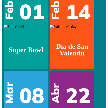
01
14
Feb
Feb
Día de San
Super Bowl
Valentin
Mar
08
22
Abr