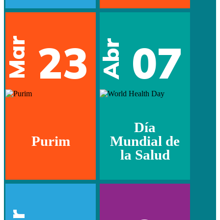
Mar
23
07
Abr
Día
Purim
Mundial de
la Salud