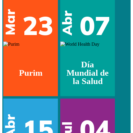
Mar
23
07
Abr
Día
Purim
Mundial de
la Salud
15
04
Abr
Jul