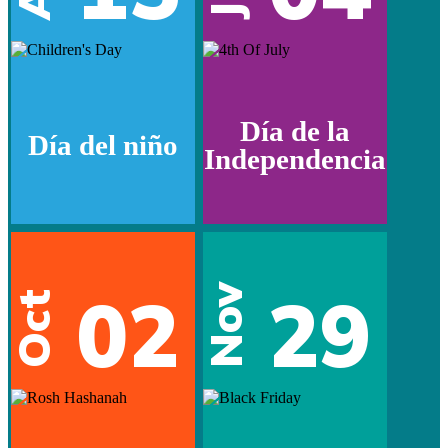
Día de la
Día del niño
Independencia
02
29
Nov
Oct