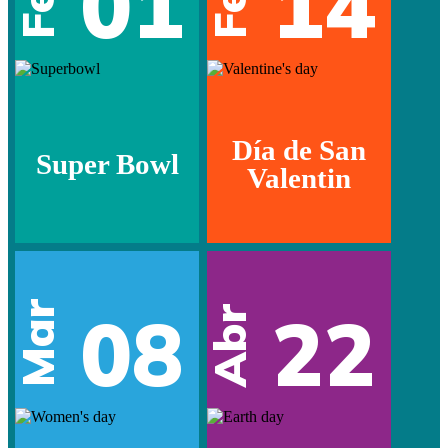
01
14
Día de San
Super Bowl
Valentin
Mar
08
22
Abr