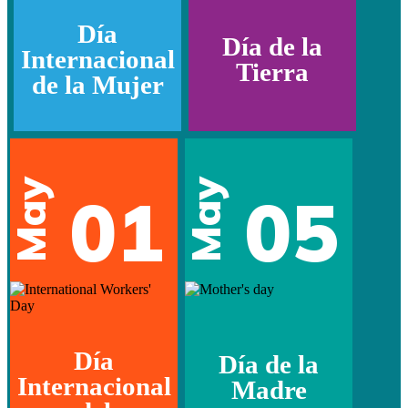
Día
Día de la
Internacional
Tierra
de la Mujer
May
May
01
05
Día
Día de la
Internacional
Madre