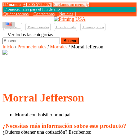
Llámanos:
+1 305 572 5670
Envíanos un mensaje
Promocionales para el
Fin de año
Quiénes somos
|
Contáctanos
|
Noticias
|
Impresión
Promocionales
Gran formato
Diseño gráfico
Ver todas las categorías
Buscar:
Inicio
/
Promocionales
/
Morrales
/ Morral Jefferson
Morral Jefferson
Morral con bolsillo principal
¿Necesitas más información sobre este producto?
¿Quieres obtener una cotización? Escríbenos: