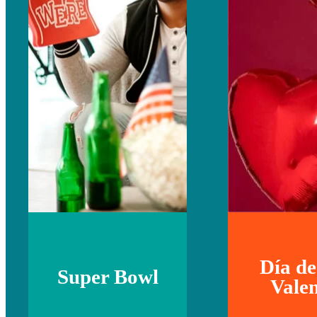
Día de
Super Bowl
Valen