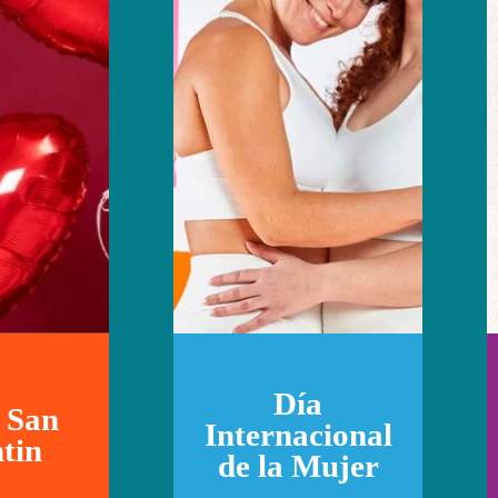
Día
 San
Internacional
tin
de la Mujer