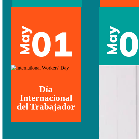
01
May
May
Día
Internacional
del Trabajador