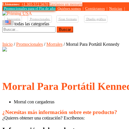
Llámanos:
+1 305 572 5670
Envíanos un mensaje
Promocionales para el
Fin de año
Quiénes somos
|
Contáctanos
|
Noticias
|
Impresión
Promocionales
Gran formato
Diseño gráfico
Ver todas las categorías
Buscar:
Inicio
/
Promocionales
/
Morrales
/ Morral Para Portátil Kennedy
Morral Para Portátil Kenne
Morral con cargaderas
¿Necesitas más información sobre este producto?
¿Quieres obtener una cotización? Escríbenos: