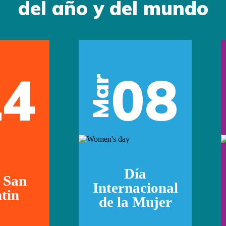
del año y del mundo
14
08
Mar
Día
 San
Internacional
tin
de la Mujer