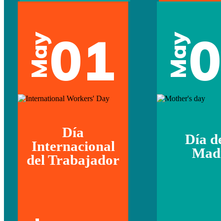
01
May
May
Día
Día d
Internacional
Mad
del Trabajador