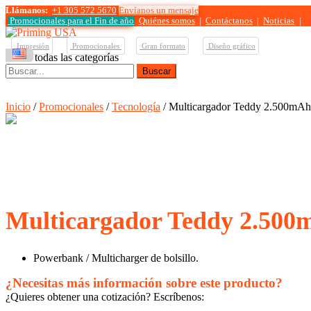
Llámanos:
+1 305 572 5670
Envíanos un mensaje
Promocionales para el
Fin de año
Quiénes somos
|
Contáctanos
|
Noticias
|
Impresión
Promocionales
Gran formato
Diseño gráfico
Ver todas las categorías
Buscar:
Inicio
/
Promocionales
/
Tecnología
/ Multicargador Teddy 2.500mAh
Multicargador Teddy 2.50
Powerbank / Multicharger de bolsillo.
¿Necesitas más información sobre este producto?
¿Quieres obtener una cotización? Escríbenos: