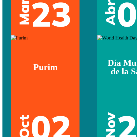
23
Mar
Abr
Día Mu
Purim
de la 
02
Nov
Oct