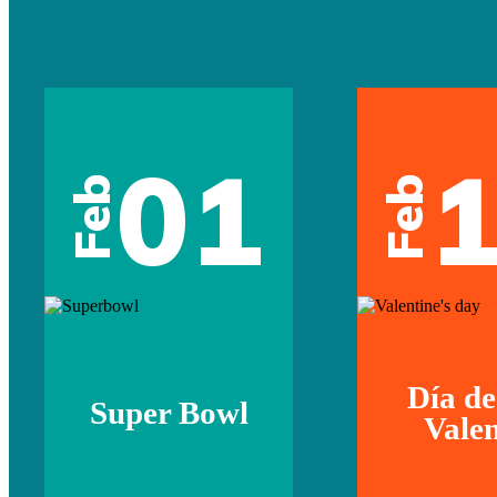
01
Feb
Feb
Día de
Super Bowl
Valen