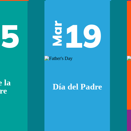
05
19
Mar
e la
Día del Padre
re