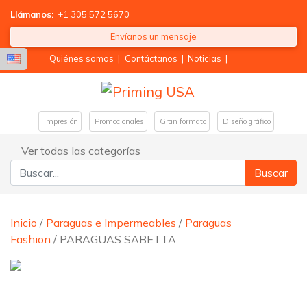
Llámanos:
+1 305 572 5670
Envíanos un mensaje
Quiénes somos
|
Contáctanos
|
Noticias
|
Impresión
Promocionales
Gran formato
Diseño gráfico
Ver todas las categorías
Buscar:
Inicio
/
Paraguas e Impermeables
/
Paraguas
Fashion
/ PARAGUAS SABETTA.