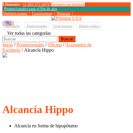
Llámanos:
+1 305 572 5670
Envíanos un mensaje
Promocionales para el
Fin de año
Quiénes somos
|
Contáctanos
|
Noticias
|
Impresión
Promocionales
Gran formato
Diseño gráfico
Ver todas las categorías
Buscar:
Inicio
/
Promocionales
/
Oficina
/
Accesorios de
Escritorio
/ Alcancía Hippo
Alcancía Hippo
Alcancía en forma de hipopótamo