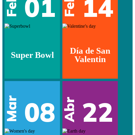
01
14
Feb
Feb
Día de San
Super Bowl
Valentin
Mar
08
22
Abr