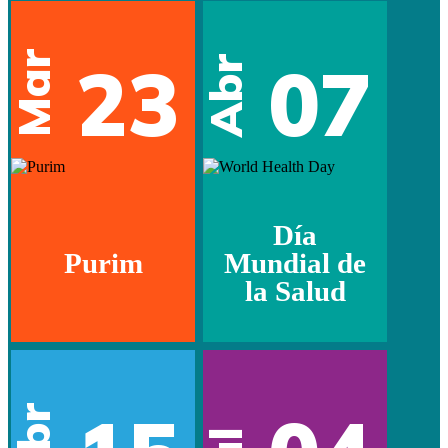
Mar
23
07
Abr
Día
Purim
Mundial de
la Salud
Abr