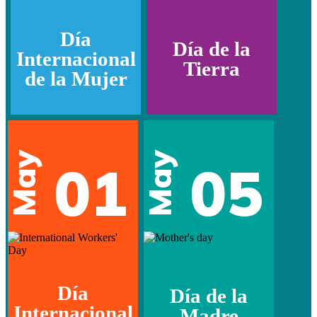
Día
Día de la
Internacional
Tierra
de la Mujer
May
May
01
05
Día
Día de la
Internacional
Madre