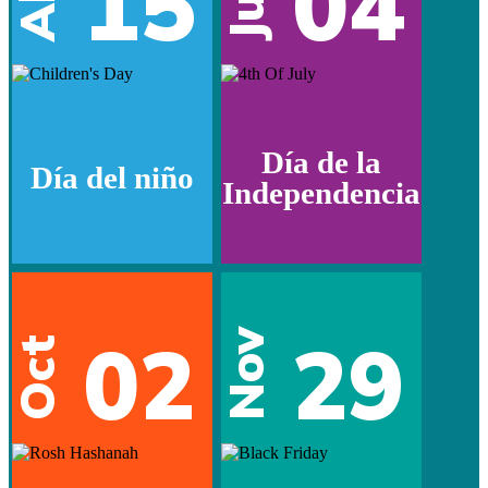
15
04
Jul
Día de la
Día del niño
Independencia
02
29
Nov
Oct