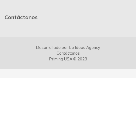
Contáctanos
Desarrollado por
Up Ideas Agency
Contáctanos
Priming USA © 2023