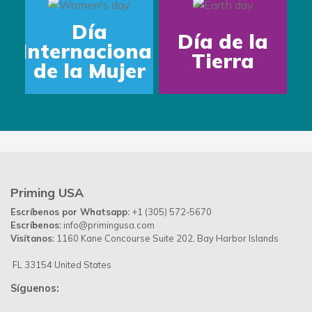
Día
Día de la
Internacional
Tierra
de la Mujer
Priming USA
Escríbenos por Whatsapp:
+1 (305) 572-5670
Escríbenos:
info@primingusa.com
Visítanos:
1160 Kane Concourse Suite 202, Bay Harbor Islands
FL 33154 United States
Síguenos: