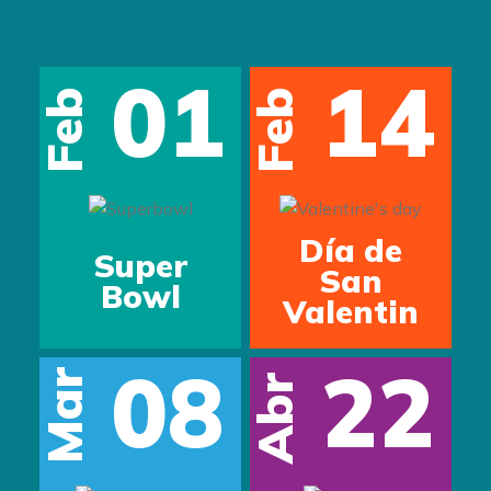
01
14
Feb
Feb
s
Día de
Super
San
Bowl
Valentin
08
22
Mar
Abr