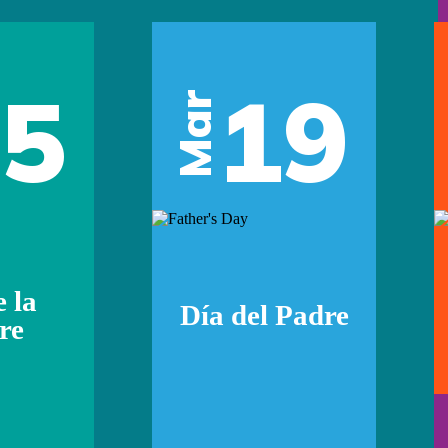
05
19
Mar
e la
Día del Padre
re