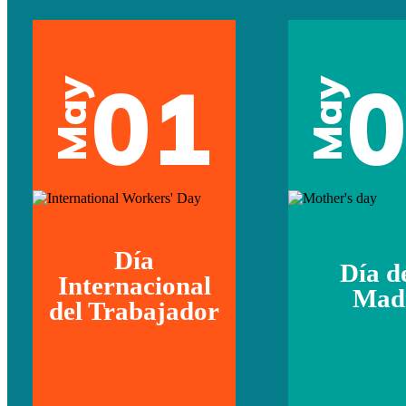
01
May
May
Día
Día d
Internacional
Mad
del Trabajador