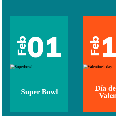
01
Feb
Feb
Día de
Super Bowl
Valen