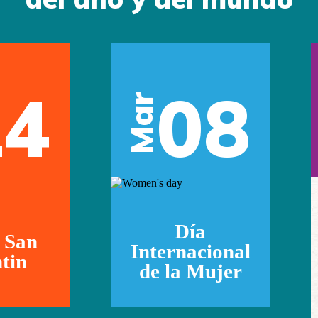
14
08
Mar
Día
 San
Internacional
tin
de la Mujer