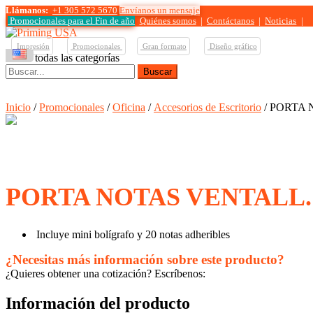
Llámanos:
+1 305 572 5670
Envíanos un mensaje
Promocionales para el
Fin de año
Quiénes somos
|
Contáctanos
|
Noticias
|
Impresión
Promocionales
Gran formato
Diseño gráfico
Ver todas las categorías
Buscar:
Inicio
/
Promocionales
/
Oficina
/
Accesorios de Escritorio
/ PORTA
PORTA NOTAS VENTALL.
Incluye mini bolígrafo y 20 notas adheribles
¿Necesitas más información sobre este producto?
¿Quieres obtener una cotización? Escríbenos:
Información del producto