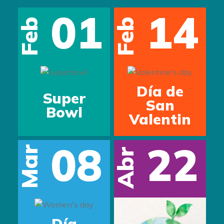
01
14
Feb
Feb
Día de
Super
s
San
Bowl
Valentin
08
22
Mar
Abr
Día