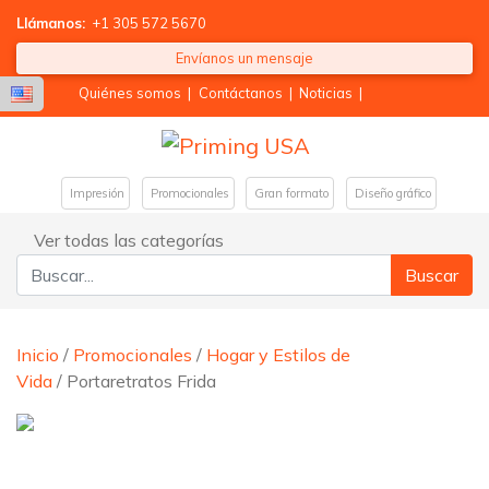
Llámanos:
+1 305 572 5670
Envíanos un mensaje
Quiénes somos
|
Contáctanos
|
Noticias
|
Impresión
Promocionales
Gran formato
Diseño gráfico
Ver todas las categorías
Buscar:
Inicio
/
Promocionales
/
Hogar y Estilos de
Vida
/ Portaretratos Frida