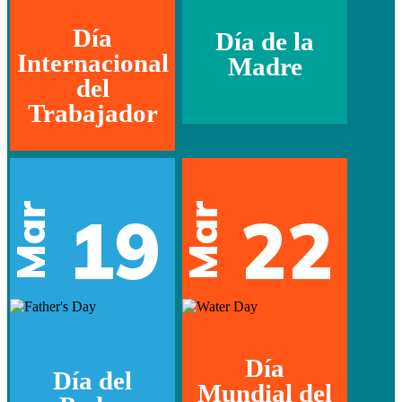
Día
Día de la
Internacional
Madre
del
Trabajador
Mar
Mar
19
22
Día
Día del
Mundial del