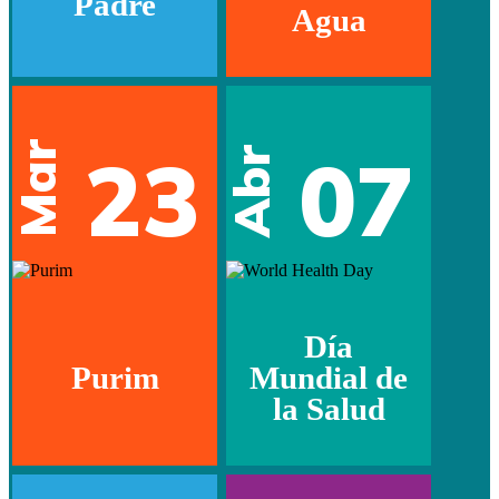
Padre
Agua
Mar
23
07
Abr
Día
Purim
Mundial de
la Salud