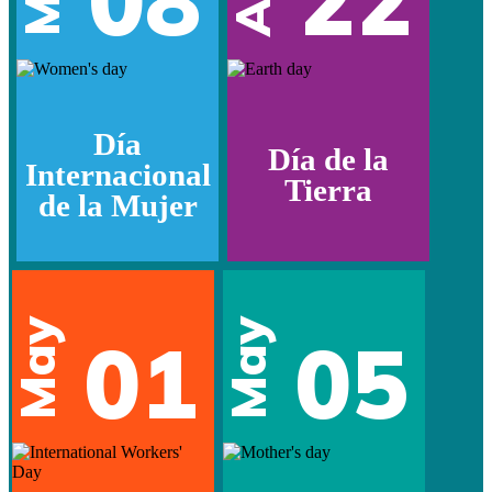
08
22
Día
Día de la
Internacional
Tierra
de la Mujer
May
May
01
05