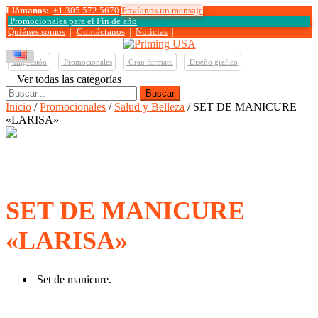
Llámanos:
+1 305 572 5670
Envíanos un mensaje
Promocionales para el
Fin de año
Quiénes somos
|
Contáctanos
|
Noticias
|
Impresión
Promocionales
Gran formato
Diseño gráfico
Ver todas las categorías
Buscar:
Inicio
/
Promocionales
/
Salud y Belleza
/ SET DE MANICURE
«LARISA»
SET DE MANICURE
«LARISA»
Set de manicure.