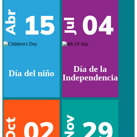
15
04
Abr
Jul
Día de la
Día del niño
Independencia
02
29
Nov
Oct