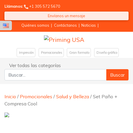
Llámanos:
+1 305 572 5670
Envíanos un mensaje
Quiénes somos
|
Contáctanos
|
Noticias
|
Impresión
Promocionales
Gran formato
Diseño gráfico
Ver todas las categorías
Buscar:
Inicio
/
Promocionales
/
Salud y Belleza
/ Set Paño +
Compresa Cool