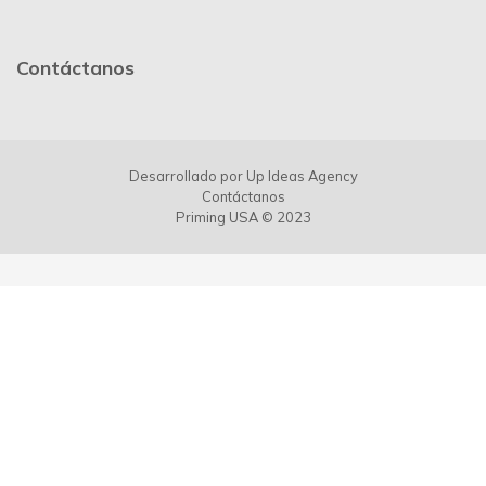
Conócenos
Quiénes somos
Beneficios
Tipos de marcación
Preguntas frecuentes
Contáctanos
Noticias
Contáctanos