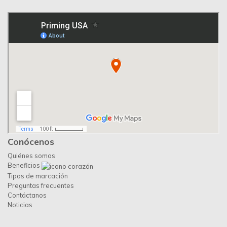
Priming USA
Escríbenos por Whatsapp:
+1 (305) 572-5670
Escríbenos:
info@primingusa.com
Visítanos:
1160 Kane Concourse Suite 202, Bay Harbor Islands
FL 33154 United States
Síguenos: