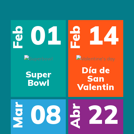
01
14
M
Feb
Feb
Día de
Super
San
Bowl
Valentin
s
08
22
Mar
Abr
In