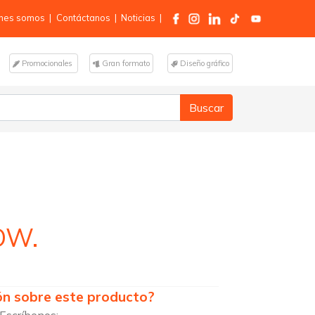
nes somos
|
Contáctanos
|
Noticias
|
Promocionales
Gran formato
Diseño gráfico
OW.
ón sobre este producto?